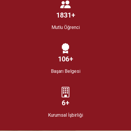
2109
+
Mutlu Öğrenci
123
+
Başarı Belgesi
8
+
Kurumsal İşbirliği