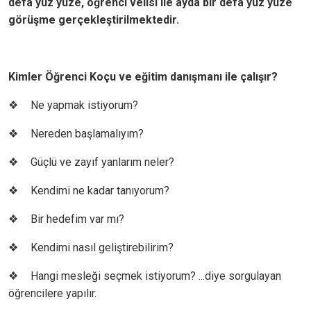
defa yüz yüze, öğrenci velisi ile ayda bir defa yüz yüze
görüşme gerçekleştirilmektedir.
Kimler Öğrenci Koçu ve eğitim danışmanı ile çalışır?
❖
Ne yapmak istiyorum?
❖
Nereden başlamalıyım?
❖
Güçlü ve zayıf yanlarım neler?
❖
Kendimi ne kadar tanıyorum?
❖
Bir hedefim var mı?
❖
Kendimi nasıl geliştirebilirim?
❖
Hangi mesleği seçmek istiyorum? ...diye sorgulayan
öğrencilere yapılır.