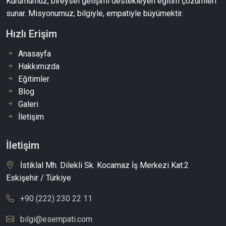
Kurumumuz, bireysel gelişimi destekleyen eğitim çözümleri
sunar. Misyonumuz; bilgiyle, empatiyle büyümektir.
Hızlı Erişim
Anasayfa
Hakkımızda
Eğitimler
Blog
Galeri
İletişim
İletişim
İstiklal Mh. Dilekli Sk. Kocamaz İş Merkezi Kat:2
Eskişehir / Türkiye
+90 (222) 230 22 11
bilgi@esempati.com