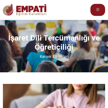
İşaret Dili Tercümanlığı ve
Öğreticiliği
Kariyer Eğitimleri