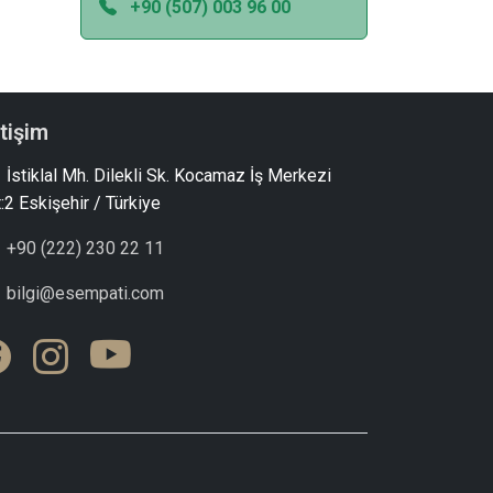
+90 (507) 003 96 00
etişim
İstiklal Mh. Dilekli Sk. Kocamaz İş Merkezi
:2 Eskişehir / Türkiye
+90 (222) 230 22 11
bilgi@esempati.com