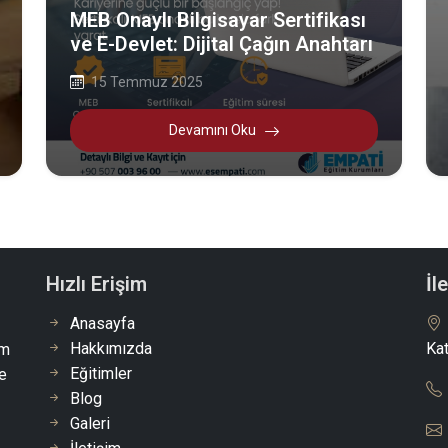
MEB Onaylı Bilgisayar Sertifikası
ve E-Devlet: Dijital Çağın Anahtarı
15 Temmuz 2025
Devamını Oku
Hızlı Erişim
İl
Anasayfa
Hakkımızda
Kat
im
Eğitimler
e
Blog
Galeri