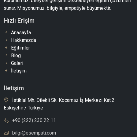
Kurumumuz, bireysel gelişimi destekleyen eğitim çözümleri
sunar. Misyonumuz; bilgiyle, empatiyle büyümektir.
Hızlı Erişim
Anasayfa
Hakkımızda
Eğitimler
Blog
Galeri
İletişim
İletişim
İstiklal Mh. Dilekli Sk. Kocamaz İş Merkezi Kat:2
Eskişehir / Türkiye
+90 (222) 230 22 11
bilgi@esempati.com