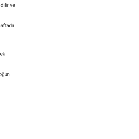
dilir ve
haftada
rek
yoğun