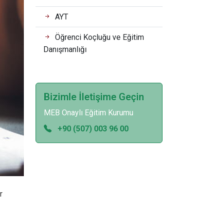
AYT
Öğrenci Koçluğu ve Eğitim
Danışmanlığı
Bizimle İletişime Geçin
MEB Onaylı Eğitim Kurumu
+90 (507) 003 96 00
r