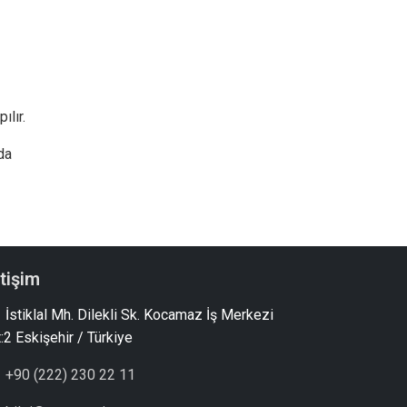
pılır.
da
etişim
İstiklal Mh. Dilekli Sk. Kocamaz İş Merkezi
:2 Eskişehir / Türkiye
+90 (222) 230 22 11